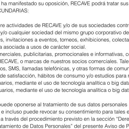
no ha manifestado su oposición, RECAVE podrá tratar su
ECUNDARIAS:
re actividades de RECAVE y/o de sus sociedades contro
rias y/o cualquier sociedad del mismo grupo corporativo 
es, invitaciones a eventos, torneos, exhibiciones, colect
a asociada a usos de carácter social.
ciales, publicitarias, promocionales e informativas, co
RECAVE, o marcas de nuestros socios comerciales. Tal
cos, SMS, llamadas telefónicas, y otras formas de comun
e satisfacción, hábitos de consumo y/o estudios para m
arios, mediante el uso de tecnología analítica o big dat
arios, mediante el uso de tecnología analítica o big dat
puede oponerse al tratamiento de sus datos personales p
 e incluso puede revocar su consentimiento para tales 
 a través del procedimiento previsto en la sección “D
ratamiento de Datos Personales” del presente Aviso de P