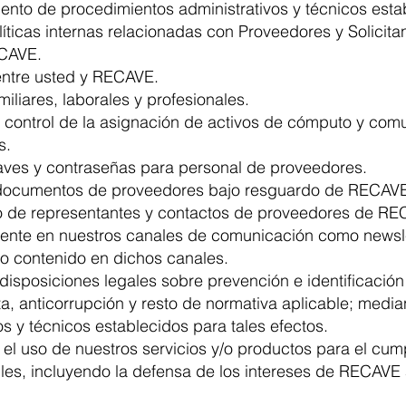
ento de procedimientos administrativos y técnicos estab
íticas internas relacionadas con Proveedores y Solicit
ECAVE.
ntre usted y RECAVE.
miliares, laborales y profesionales.
control de la asignación de activos de cómputo y comu
s.
aves y contraseñas para personal de proveedores.
 documentos de proveedores bajo resguardo de RECAV
rico de representantes y contactos de proveedores de R
iente en nuestros canales de comunicación como newsle
vo contenido en dichos canales.
disposiciones legales sobre prevención e identificació
a, anticorru
pción y resto de normativa aplicable; medi
s y técnicos establecidos para tales efectos.
el uso de nuestros servicios y/o productos para el cum
les, incluyendo la defensa de los intereses de RECAVE a
II